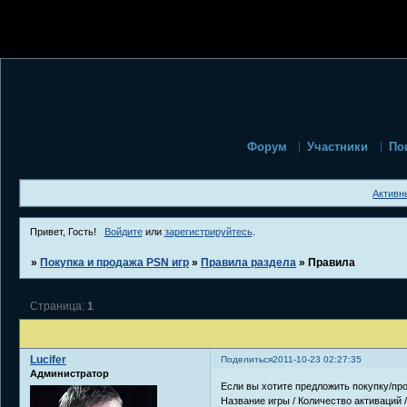
Форум
Участники
По
Активн
Привет, Гость!
Войдите
или
зарегистрируйтесь
.
»
Покупка и продажа PSN игр
»
Правила раздела
»
Правила
Страница:
1
Lucifer
Поделиться
2011-10-23 02:27:35
Администратор
Если вы хотите предложить покупку/про
Название игры / Количество активаций 