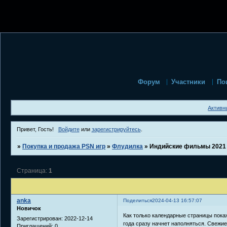
Форум
Участники
По
Активн
Привет, Гость!
Войдите
или
зарегистрируйтесь
.
»
Покупка и продажа PSN игр
»
Флудилка
»
Индийские фильмы 2021
Страница:
1
anka
Поделиться
2024-04-13 16:57:07
Новичок
Как только календарные страницы пока
Зарегистрирован
: 2022-12-14
года сразу начнет наполняться. Свежи
Приглашений:
0