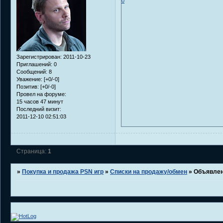
0
Зарегистрирован
: 2011-10-23
Приглашений:
0
Сообщений:
8
Уважение:
[+0/-0]
Позитив:
[+0/-0]
Провел на форуме:
15 часов 47 минут
Последний визит:
2011-12-10 02:51:03
Страница:
1
»
Покупка и продажа PSN игр
»
Списки на продажу/обмен
»
Объявлени