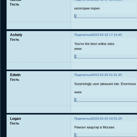
Гость
категории порно
0
Ashely
Поделиться
2023-02-19 17:14:45
Гость
You've the best online sites.
www
0
Edwin
Поделиться
2023-02-20 01:31:45
Гость
Surprisingly user pleasant site. Enormous i
www
0
Logan
Поделиться
2023-02-20 03:51:25
Гость
Ремонт квартир в Москве
0