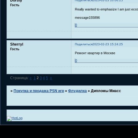
Dorthy
Поделиться
2023-02-23 10:06:25
Гость
Really wanted to emphasize I am just ecsta
message155896
0
Sherryl
Поделиться
2023-02-23 15:24:25
Гость
Ремонт квартир в Москве
0
Страница:
«
1
2
3
4
5
»
»
Покупка и продажа PSN игр
»
Флудилка
»
Дипломы Миасс