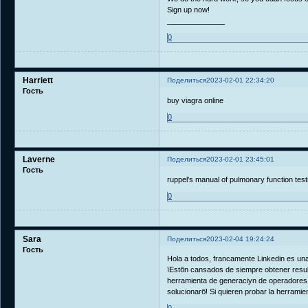
Sign up now!
______________
0
Harriett
Поделиться
2023-02-01 22:34:20
Гость
buy viagra online
0
Laverne
Поделиться
2023-02-01 23:45:01
Гость
ruppel's manual of pulmonary function testi
0
Sara
Поделиться
2023-02-04 19:24:24
Гость
Hola a todos, francamente Linkedin es un
їEstбn cansados de siempre obtener resu
herramienta de generaciуn de operadores
solucionarб! Si quieren probar la herramie