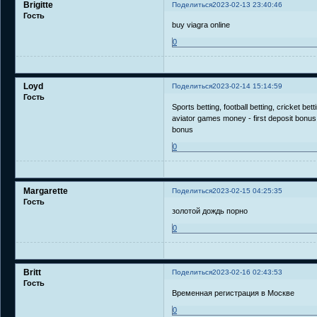
Brigitte
Поделиться
2023-02-13 23:40:46
Гость
buy viagra online
0
Loyd
Поделиться
2023-02-14 15:14:59
Гость
Sports betting, football betting, cricket bet
aviator games money - first deposit bonus
bonus
0
Margarette
Поделиться
2023-02-15 04:25:35
Гость
золотой дождь порно
0
Britt
Поделиться
2023-02-16 02:43:53
Гость
Временная регистрация в Москве
0