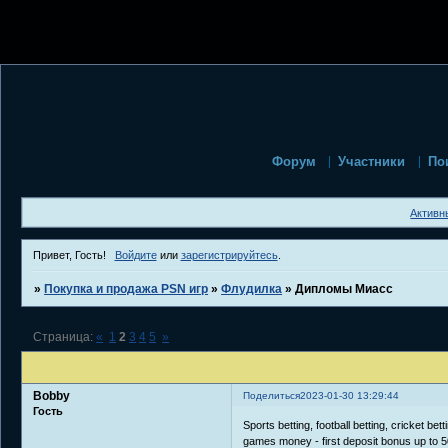
Форум
Участники
По
Активн
Привет, Гость!
Войдите
или
зарегистрируйтесь
.
»
Покупка и продажа PSN игр
»
Флудилка
»
Дипломы Миасс
Страница:
«
1
2
3
4
5
»
Bobby
Поделиться
2023-01-30 13:29:44
Гость
Sports betting, football betting, cricket bet
games money - first deposit bonus up to 