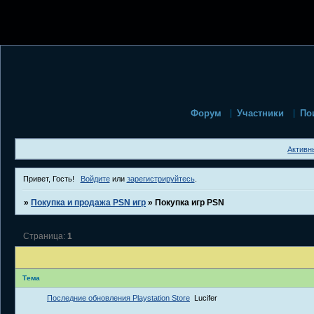
Форум
Участники
По
Активн
Привет, Гость!
Войдите
или
зарегистрируйтесь
.
»
Покупка и продажа PSN игр
»
Покупка игр PSN
Страница:
1
Тема
Последние обновления Playstation Store
Lucifer