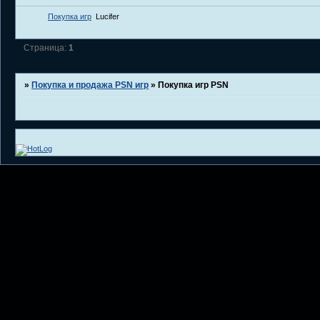
Покупка игр
Lucifer
Страница:
1
»
Покупка и продажа PSN игр
»
Покупка игр PSN